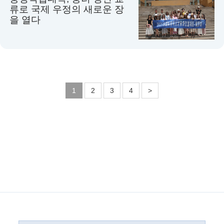
류로 국제 우정의 새로운 장
을 열다
1
2
3
4
>