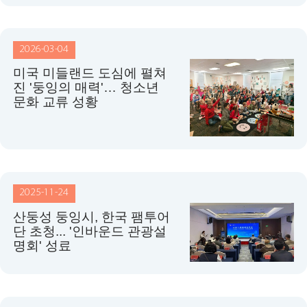
2026-03-04
미국 미들랜드 도심에 펼쳐
진 '둥잉의 매력'… 청소년
문화 교류 성황
2025-11-24
산둥성 둥잉시, 한국 팸투어
단 초청... '인바운드 관광설
명회' 성료