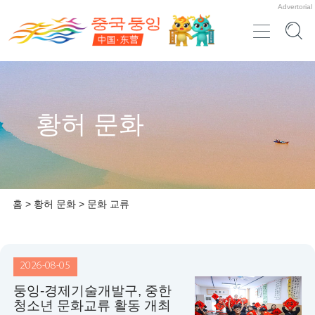
Advertorial
황허 문화
홈
>
황허 문화
>
문화 교류
2026-08-05
둥잉-경제기술개발구, 중한
청소년 문화교류 활동 개최