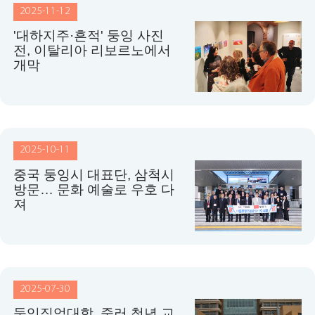
2025-11-12
'대하지주·흔적' 둥잉 사진
전, 이탈리아 리보르노에서
개막
2025-10-11
중국 둥잉시 대표단, 삼척시
방문… 문화 예술로 우호 다
져
2025-07-30
둥잉직업대학, 중러 청년 교