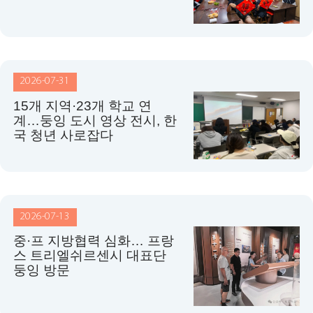
2026-07-31
15개 지역·23개 학교 연
계…둥잉 도시 영상 전시, 한
국 청년 사로잡다
2026-07-13
중·프 지방협력 심화… 프랑
스 트리엘쉬르센시 대표단
둥잉 방문