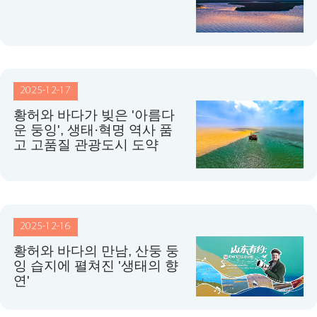
2025-12-17
황허와 바다가 빚은 '아름다
운 둥잉', 생태·혁명 역사 품
고 고품질 관광도시 도약
2025-12-16
황허와 바다의 만남, 산둥 둥
잉 습지에 펼쳐진 '생태의 향
연'