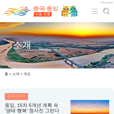
Advertorial
소개
홈
>
소개
>
개요
2026-02-03
둥잉, 15차 5개년 계획 속
'생태·행복' 청사진 그린다