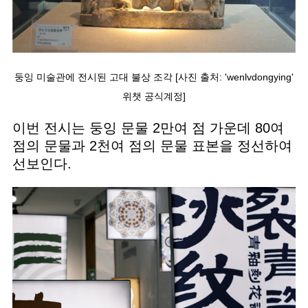
둥잉 미술관에 전시된 고대 불상 조각 [사진 출처: 'wenlvdongying'
위챗 공식계정]
이번 전시는 둥잉 문물 2만여 점 가운데 80여
점의 문물과 2천여 점의 문물 표본을 정선하여
선보인다.