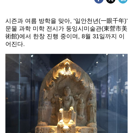
시즌과 여름 방학을 맞아, '일안천년(一眼千年)'
문물 과학 미학 전시가 둥잉시미술관(東營市美
術館)에서 한창 진행 중이며, 8월 31일까지 이
어진다.