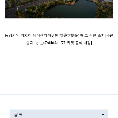
둥잉시에 위치한 쉐이련다쥐위안(雪蓮大劇院)과 그 주변 습지[사진
출처: 'gh_47af4d4aef7f' 위챗 공식 계정]
링크