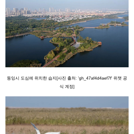
둥잉시 도심에 위치한 습지[사진 출처: 'gh_47af4d4aef7f' 위챗 공
식 계정]