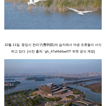
10월 11일, 둥잉시 컨리구(墾利區)의 습지에서 야생 조류들이 서식
하고 있다. [사진 출처: 'gh_47af4d4aef7f' 위챗 공식 계정]