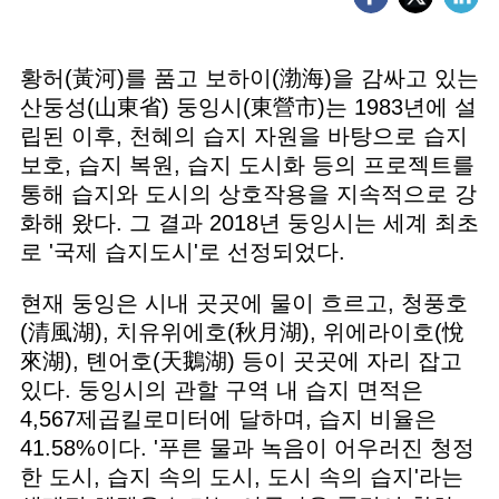
황허(黃河)를 품고 보하이(渤海)을 감싸고 있는
산둥성(山東省) 둥잉시(東營市)는 1983년에 설
립된 이후, 천혜의 습지 자원을 바탕으로 습지
보호, 습지 복원, 습지 도시화 등의 프로젝트를
통해 습지와 도시의 상호작용을 지속적으로 강
화해 왔다. 그 결과 2018년 둥잉시는 세계 최초
로 '국제 습지도시'로 선정되었다.
현재 둥잉은 시내 곳곳에 물이 흐르고, 청풍호
(清風湖), 치유위에호(秋月湖), 위에라이호(悅
來湖), 톈어호(天鵝湖) 등이 곳곳에 자리 잡고
있다. 둥잉시의 관할 구역 내 습지 면적은
4,567제곱킬로미터에 달하며, 습지 비율은
41.58%이다. '푸른 물과 녹음이 어우러진 청정
한 도시, 습지 속의 도시, 도시 속의 습지'라는