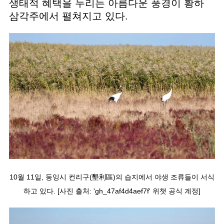
생태적 혜택을 누리는 아름다운 풍경이 황하
삼각주에서 펼쳐지고 있다.
10월 11일, 둥잉시 컨리구(墾利區)의 습지에서 야생 조류들이 서식
하고 있다. [사진 출처: 'gh_47af4d4aef7f' 위챗 공식 계정]